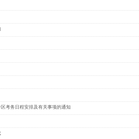
知
知
考区考务日程安排及有关事项的通知
成