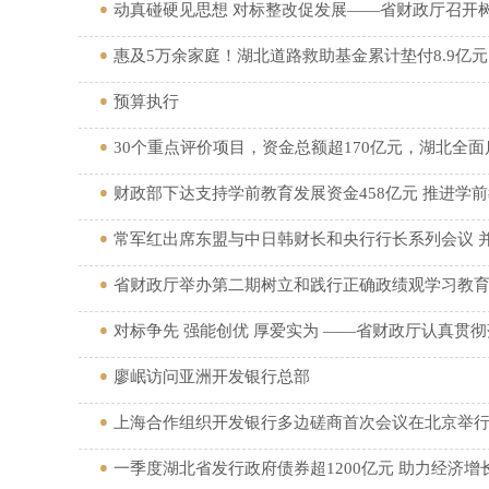
动真碰硬见思想 对标整改促发展——省财政厅召开
惠及5万余家庭！湖北道路救助基金累计垫付8.9亿元
预算执行
30个重点评价项目，资金总额超170亿元，湖北全面
财政部下达支持学前教育发展资金458亿元 推进学
常军红出席东盟与中日韩财长和央行行长系列会议 
省财政厅举办第二期树立和践行正确政绩观学习教
对标争先 强能创优 厚爱实为 ——省财政厅认真贯彻
廖岷访问亚洲开发银行总部
上海合作组织开发银行多边磋商首次会议在北京举
一季度湖北省发行政府债券超1200亿元 助力经济