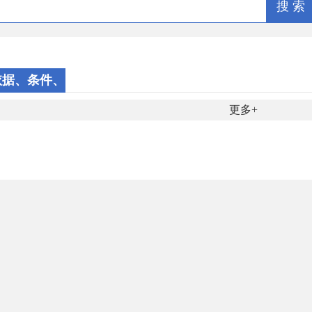
搜 索
依据、条件、
程序
更多