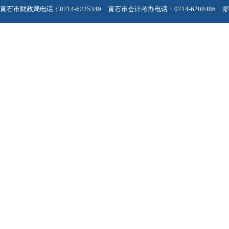
黄石市财政局电话：0714-6225349 黄石市会计考办电话：0714-6208486 邮