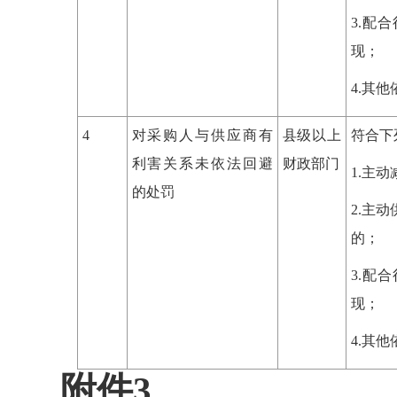
3.配
现；
4.其
4
对采购人与供应商有
县级以上
符合下
利害关系未依法回避
财政部门
1.主
的处罚
2.主
的；
3.配
现；
4.其
附件3