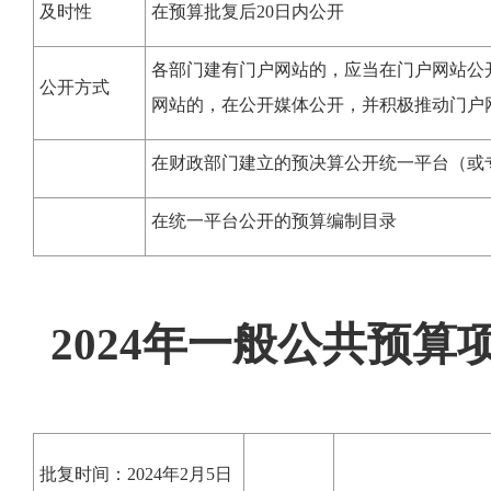
及时性
在预算批复后20日内公开
各部门建有门户网站的，应当在门户网站公
公开方式
网站的，在公开媒体公开，并积极推动门户
在财政部门建立的预决算公开统一平台（或
在统一平台公开的预算编制目录
2024年一般公共预
批复时间：2024年2月5日