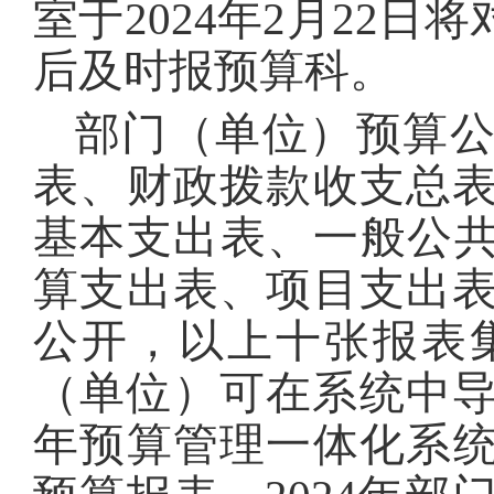
室于2024年2月22
后及时报预算科。
部门（单位）预算
表、财政拨款收支总
基本支出表、一般公共
算支出表、项目支出
公开，以上十张报表
（单位）可在系统中导
年预算管理一体化系统