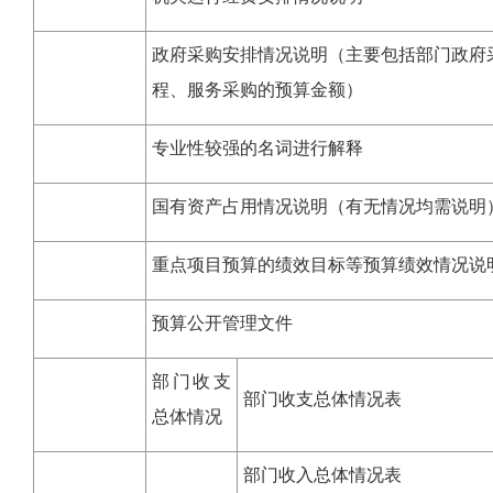
政府采购安排情况说明（主要包括部门政府
程、服务采购的预算金额）
专业性较强的名词进行解释
国有资产占用情况说明（有无情况均需说明
重点项目预算的绩效目标等预算绩效情况说
预算公开管理文件
部门收支
部门收支总体情况表
总体情况
部门收入总体情况表