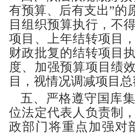
有预算、后有支出”的
目组织预算执行，不
项目、上年结转项目
财政批复的结转项目
度、加强预算项目绩
目，视情况调减项目总
五、严格遵守国库
位法定代表人负责制
政部门将重点加强对