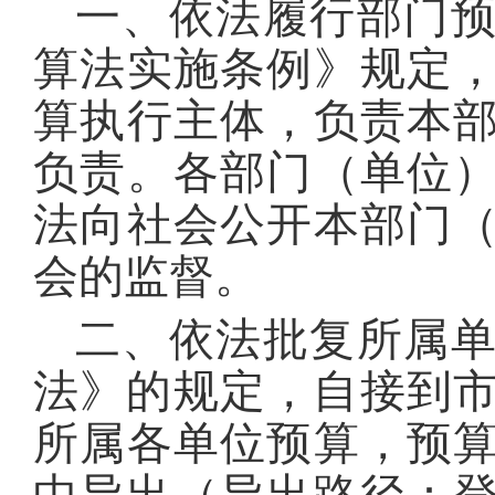
一、依法履行部门
算法实施条例》规定
算执行主体，负责本
负责。各部门（单位
法向社会公开本部门
会的监督。
二、依法批复所属
法》的规定，自接到市
所属各单位预算，预