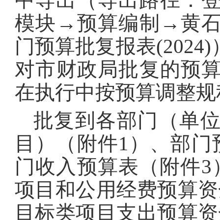
中导出（导出路径：登
模块→预算编制→黄
门预算批复报表(202
对市财政局批复的预
在执行中按预算调整规
批复到各部门（单
目）（附件1）、部门
门收入预算表（附件3
项目和公用经费预算资
目标类项目支出预算资