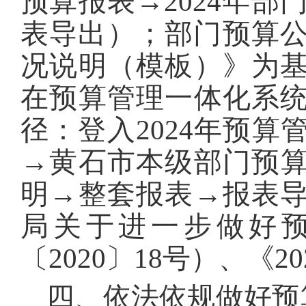
预算报表→2024年
表导出）；部门预算公
况说明（模板）》为
在预算管理一体化系
径：登入2024年预
→黄石市本级部门预算
明→整套报表→报表
局关于进一步做好
〔2020〕18号）、《
四、依法依规做好预