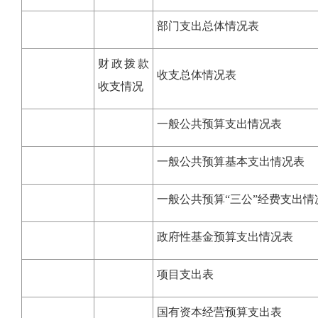
部门支出总体情况表
财政拨款
收支总体情况表
收支情况
一般公共预算支出情况表
一般公共预算基本支出情况表
一般公共预算“三公”经费支出情
政府性基金预算支出情况表
项目支出表
国有资本经营预算支出表