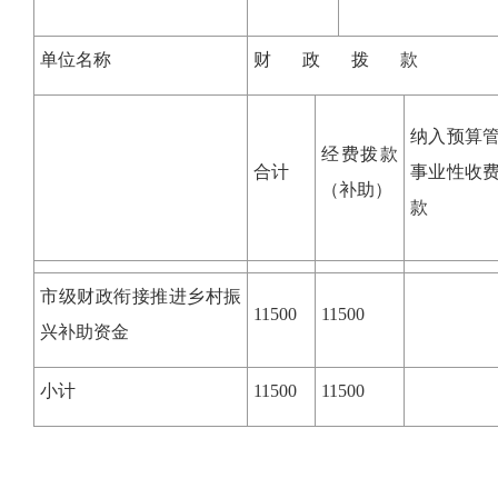
单位名称
财 政 拨 款
纳入预算
经费拨款
合计
事业性收
（补助）
款
市级财政衔接推进乡村振
11500
11500
兴补助资金
小计
11500
11500