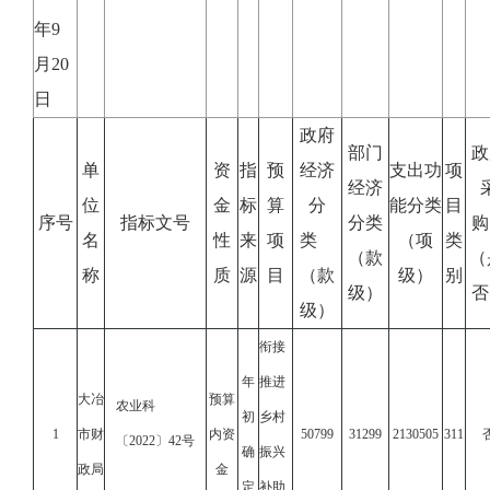
年9
月20
日
政府
部门
政
单
资
指
预
经济
支出功
项
经济
位
金
标
算
分
能分类
目
序号
指标文号
分类
名
性
来
项
类
（项
类
（款
（
称
质
源
目
（款
级）
别
级）
否
级）
衔接
年
推进
大冶
预算
农业科
初
乡村
1
市财
内资
50799
31299
2130505
311
〔2022〕42号
确
振兴
政局
金
定
补助