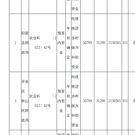
资金
衔接
年
推进
阳新
预算
农业科 〔2
初
乡村
2
县财
内资
50799
31299
2130505
311
022〕42号
确
振兴
政局
金
定
补助
资金
衔接
开发
年
推进
区·
预算
农业科 〔2
初
乡村
3
铁山
内资
50799
31299
2130505
311
022〕42号
确
振兴
区财
金
定
补助
政局
资金