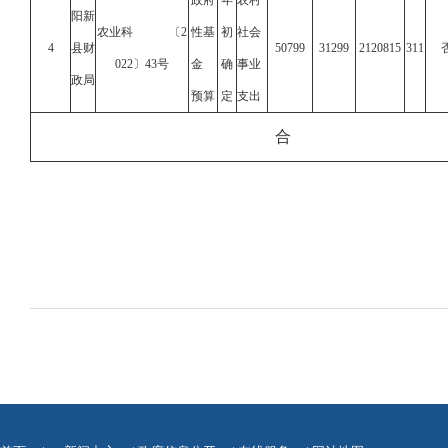
政府
年
农村
阳新
农业科 〔2
性基
初
社会
4
县财
50799
31299
2120815
311
022〕43号
金
确
事业
政局
预算
定
支出
合 