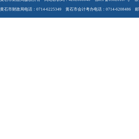
黄石市财政局电话：0714-6225349 黄石市会计考办电话：0714-6208486 邮