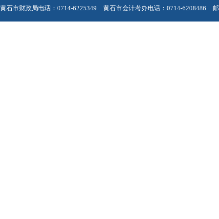
黄石市财政局电话：0714-6225349 黄石市会计考办电话：0714-6208486 邮