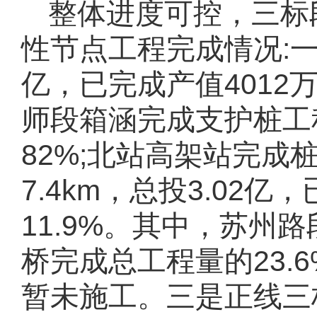
整体进度可控，三标
性节点工程完成情况:
亿，已完成产值
4012
师段箱涵完成支护桩工
82%
;北站高架站完成
7.4km
，总投
3.02
亿，
11.9%
。其中，苏州路
桥完成总工程量的
23.
暂未施工。
三是
正线三