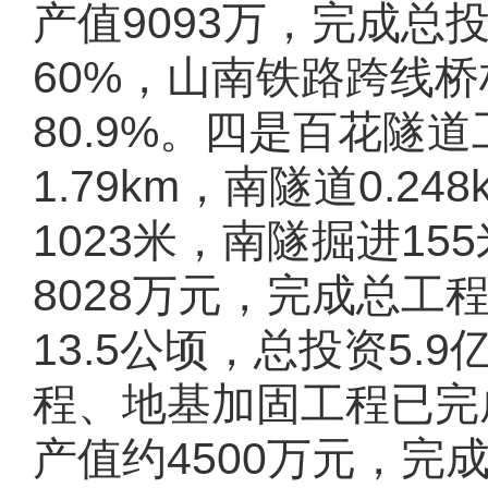
产值
9093
万，完成总
60%
，山南铁路跨线桥
80.9%
。
四是
百花隧道
1.79km
，南隧道
0.248
1023
米，南隧掘进
155
8028
万元，完成总工
13.5
公顷，总投资
5.9
程、地基加固工程已完
产值约
4500
万元，完