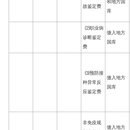
和地方国
故鉴定费
库
⑵职业病
缴入地方
诊断鉴定
国库
费
⑶预防接
缴入地方
种异常反
国库
应鉴定费
非免疫规
缴入地方