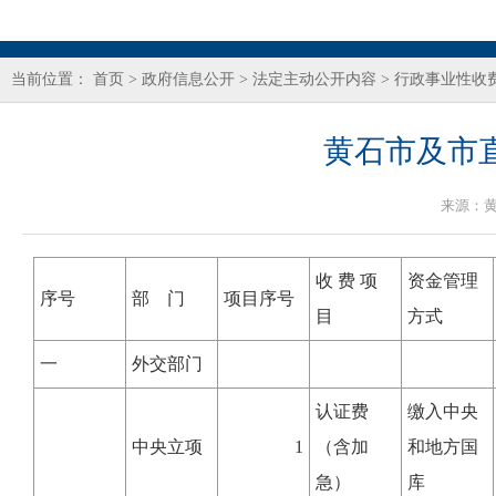
当前位置：
首页
>
政府信息公开
>
法定主动公开内容
>
行政事业性收
黄石市及市
来源：
收 费 项
资金管理
序号
部 门
项目序号
目
方式
一
外交部门
认证费
缴入中央
中央立项
1
（含加
和地方国
急）
库