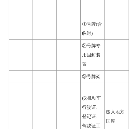
①号牌(含
临时)
②号牌专
用固封装
置
③号牌架
(6)机动车
行驶证、
缴入地方
登记证、
国库
驾驶证工