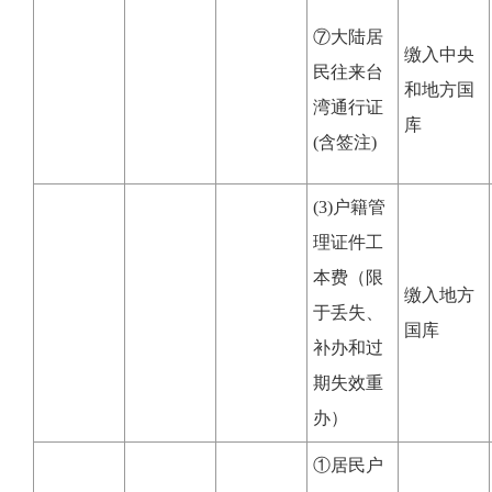
⑦大陆居
缴入中央
民往来台
和地方国
湾通行证
库
(含签注)
(3)户籍管
理证件工
本费（限
缴入地方
于丢失、
国库
补办和过
期失效重
办）
①居民户