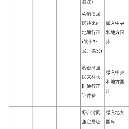
签注)
④港澳居
民往来内
缴入中央
地通行证
和地方国
(限于补
库
发、换发)
⑤台湾居
缴入中央
民来往大
和地方国
陆通行证
库
证件费
⑥台湾同
缴入地方
胞定居证
国库