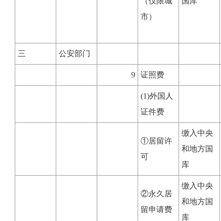
（仅限城
国库
市）
三
公安部门
9
证照费
(1)外国人
证件费
缴入中央
①居留许
和地方国
可
库
缴入中央
②永久居
和地方国
留申请费
库