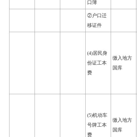
口簿
②户口迁
移证件
(4)居民身
缴入地方
份证工本
国库
费
(5)机动车
缴入地方
号牌工本
国库
费