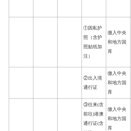
①因私护
缴入中央
照（含护
和地方国
照贴纸加
库
注）
缴入中央
②出入境
和地方国
通行证
库
③往来(含
缴入中央
前往)港澳
和地方国
通行证(含
库