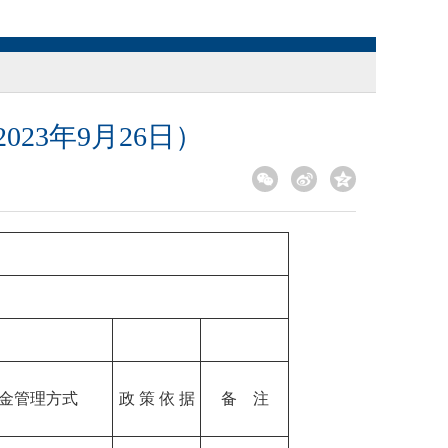
23年9月26日）
金管理方式
政 策 依 据
备 注