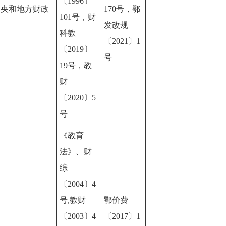
〔1996〕
中央和地方财政
170号，鄂
101号，财
发改规
科教
〔2021〕1
〔2019〕
号
19号，教
财
〔2020〕5
号
《教育
法》、财
综
〔2004〕4
号,教财
鄂价费
〔2003〕4
〔2017〕1