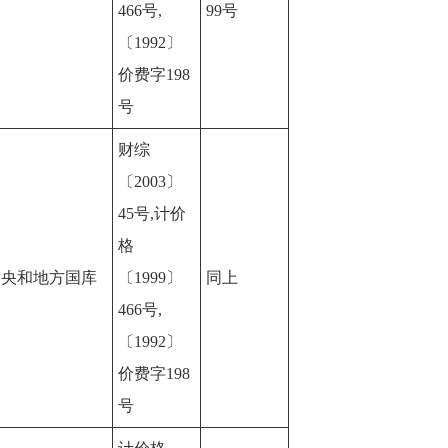
466号,
99号
〔1992〕
价费字198
号
财综
〔2003〕
45号,计价
格
中央和地方国库
〔1999〕
同上
466号,
〔1992〕
价费字198
号