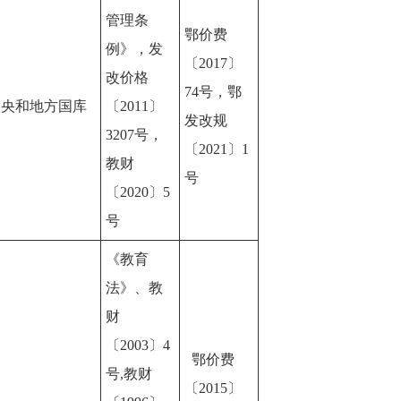
管理条
鄂价费
例》，发
〔2017〕
改价格
74号，鄂
中央和地方国库
〔2011〕
发改规
3207号，
〔2021〕1
教财
号
〔2020〕5
号
《教育
法》、教
财
〔2003〕4
鄂价费
号,教财
〔2015〕