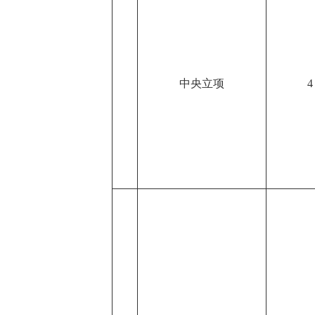
中央立项
4