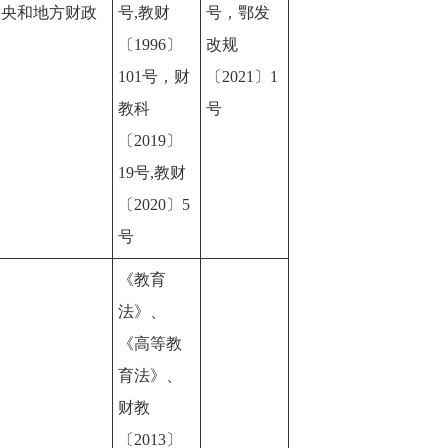
中央和地方财政
号,教财
号，鄂发
〔1996〕
改规
101号，财
〔2021〕1
教科
号
〔2019〕
19号,教财
〔2020〕5
号
《教育
法》、
《高等教
育法》、
财教
〔2013〕