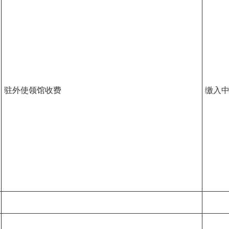
驻外使领馆收费
缴入