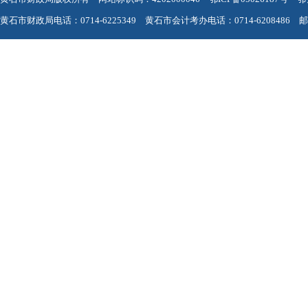
黄石市财政局电话：0714-6225349 黄石市会计考办电话：0714-6208486 邮