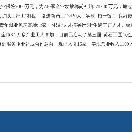
保险9300万元，为736家企业发放稳岗补贴3787.85万元
0元“以工带工”补贴，引进新员工13420人，实现“招一留二”良好
青年就业见习基地52家；“技能人才振兴计划”集聚工匠人才。统筹安
全市3.5万多产业工人参加，目前已启动了第三届“黄石工匠”职
源服务企业达成合作意向，现已入驻16家，实现营业收入1100万