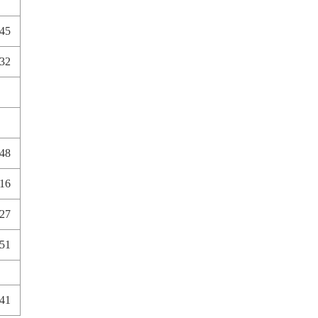
745
32
048
716
727
151
441