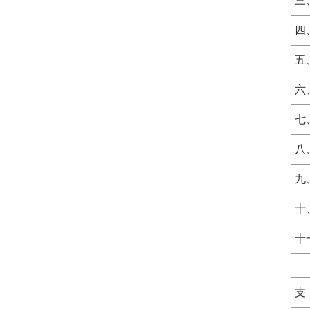
三
四
五
六
七
八
九
十
十
支