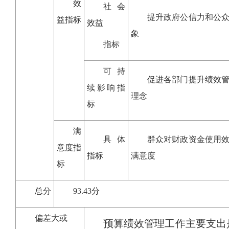
效
社会
提升政府公信力和公
益指标
效益
象
指标
可持
促进各部门提升绩效
续影响指
理念
标
满
具体
群众对财政资金使用
意度指
指标
满意度
标
总分
93.43分
偏差大或
预算绩效管理工作主要支出是