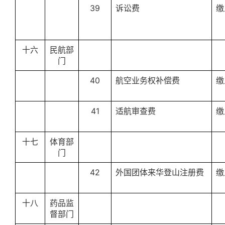
39
诉讼费
缴
十六
民航部
门
40
航空业务权补偿费
缴
41
适航审查费
缴
十七
体育部
门
42
外国团体来华登山注册费
缴
十八
药品监
督部门