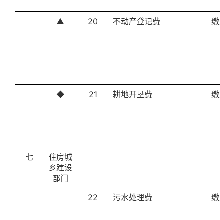
▲
20
不动产登记费
缴
◆
21
耕地开垦费
缴
七
住房城
乡建设
部门
22
污水处理费
缴