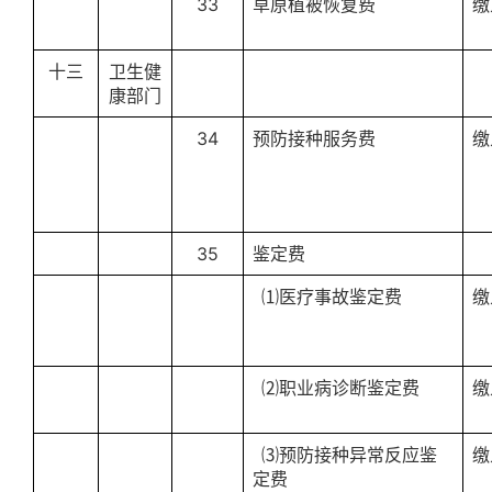
33
草原植被恢复费
缴
十三
卫生健
康部门
34
预防接种服务费
缴
35
鉴定费
⑴医疗事故鉴定费
缴
⑵职业病诊断鉴定费
缴
⑶预防接种异常反应鉴
缴
定费