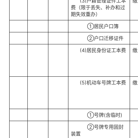
(3)户籍管理证件工本
缴
费（限于丢失、补办和过
期失效重办）
①居民户口簿
②户口迁移证件
(4)居民身份证工本费
缴
(5)机动车号牌工本费
缴
①号牌(含临时)
②号牌专用固封
装置