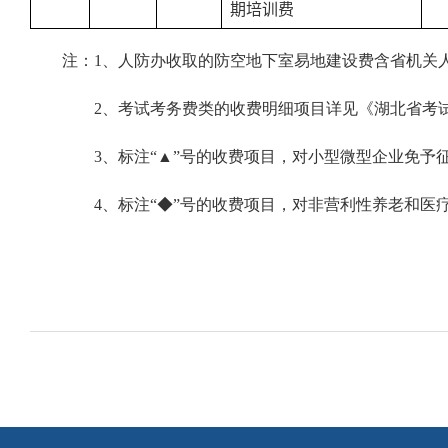
期培训费
注：1、人防办收取的防空地下室易地建设费含省机关
2、考试考务费类的收费明细项目详见《湖北省考试
3、标注“▲”号的收费项目，对小型微型企业免予
4、标注“◆”号的收费项目，对非营利性养老和