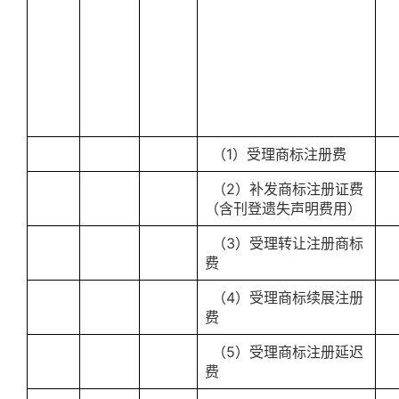
（1）受理商标注册费
（2）补发商标注册证费
（含刊登遗失声明费用）
（3）受理转让注册商标
费
（4）受理商标续展注册
费
（5）受理商标注册延迟
费