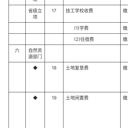
省级立
17
技工学校收费
缴
项
(1)学费
缴
(2)住宿费
缴
六
自然资
源部门
◆
18
土地复垦费
缴
◆
19
土地闲置费
缴