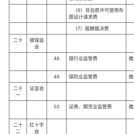
（6）非自愿许可使用布
图设计请求费
（7）报酬裁决费
二十
银保监
会
48
银行业监管费
缴
49
保险业监管费
缴
二十
证监会
一
50
证券、期货业监管费
缴
二十
红十字
二
会