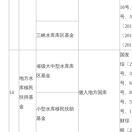
16号
号、3
〔20
三峡水库库区基金
〔20
〔20
国发〔
综〔2
省级大中型水库库
号、3
区基金
地方水
号、6
库移民
14
缴入地方国库
号、8
扶持基
号、5
金
小型水库移民扶助
号、1
基金
财综〔
税〔2