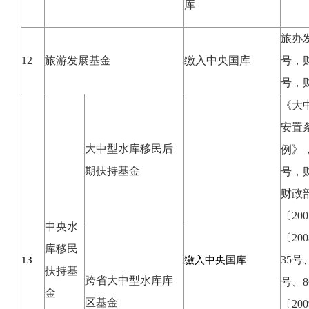
库
旅办发
12
旅游发展基金
缴入中央国库
号，财
号，财
《大
安置
大中型水库移民后
例》，
期扶持基金
号，
财政部
〔20
中央水
〔20
库移民
35号
13
缴入中央国库
扶持基
跨省大中型水库库
号、8
金
区基金
〔20