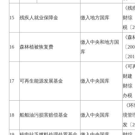
《残
15
残疾人就业保障金
缴入地方国库
财综〔
税〔2
《森
缴入中央和地方国
16
森林植被恢复费
〔20
库
〔20
《可再
财建〔
17
可再生能源发展基金
缴入中央国库
财综〔
办税〔
《环
18
船舶油污损害赔偿基金
缴入中央国库
境管理
发〔2
19
核电站乏燃料处理处置基金
缴入中央国库
财综〔