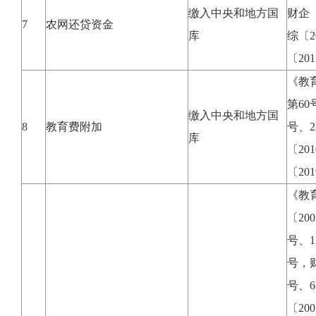
缴入中央和地方国
财企〔
7
农网还贷资金
库
综〔2
〔20
《教育
第60
缴入中央和地方国
8
教育费附加
号、2
库
〔20
〔20
《教
〔20
号、1
号，财
号、6
〔20