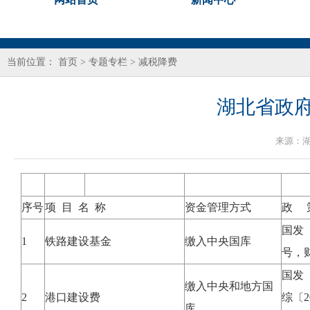
当前位置：
首页
>
专题专栏
>
减税降费
湖北省政府
来源：
序号
项 目 名 称
资金管理方式
政 
国发〔
1
铁路建设基金
缴入中央国库
号，财
国发〔
缴入中央和地方国
2
港口建设费
综〔2
库