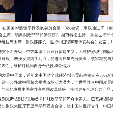
行）在美国华盛顿举行发展委员会第113次会议，审议通过了《
员会主席、瑞典财政部部长伊丽莎白·斯万特松主持，来自世行2
伊维拉等出席。财政部部长、世行中国理事蓝佛安与会并发言，
突不断升级，中方希望世行践行多边主义，为维护好现行国际秩
商环境，增强发展内生动力，促进高质量充分就业，筑牢减贫与
代表性，维护好机构自身合法性和公信力。
展中国家，近年来中国对全球经济增长贡献率稳定在30%左
，进一步释放中国超大规模市场活力潜力，与世界共享中国发展的
，与其他发展中国家共享中国改革经验，提供更多全球公共产品
别克斯坦副总理兼经济和财政部部长库奇卡罗夫、巴基斯坦财政
塔尔财政大臣库瓦里等举行双边会谈，就中国与世行合作、中国