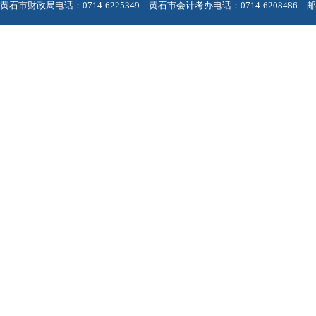
黄石市财政局电话：0714-6225349 黄石市会计考办电话：0714-6208486 邮