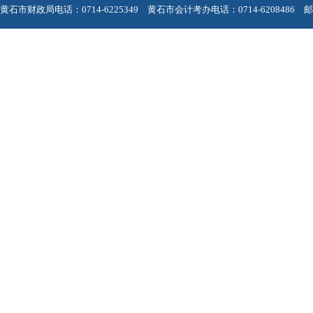
黄石市财政局电话：0714-6225349 黄石市会计考办电话：0714-6208486 邮