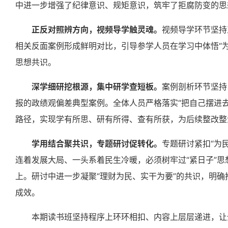
中进一步增强了纪律意识、规矩意识，筑牢了拒腐防变的思
正反对照辨方向，视频导学触灵魂。
视频导学环节坚持
相关反面案例形成鲜明对比，引导参学人员在学习中体悟“
思想共识。
深学细研挖根源，集中研学查短板。
案例剖析环节坚持
报的政绩观偏差典型案例。全体人员严格落实“把自己摆进
路径，实现学有所思、研有所得、查有所获，为后续整改整
学用结合聚共识，专题研讨促转化。
专题研讨紧扣“为
连着发展大局、一头系着民生冷暖，必须树牢过“紧日子”
上。研讨中进一步凝聚“理财为民、实干为要”的共识，明
成效。
本期读书班坚持程序上环环相扣、内容上层层递进，让