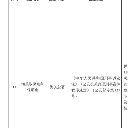
保
10
《中华人民共和国刑事诉讼
考
海关取保候审
法》《公安机关办理刑事案件
的
11
海关总署
保证金
程序规定》（公安部令第
127
危
号）
节
及
情