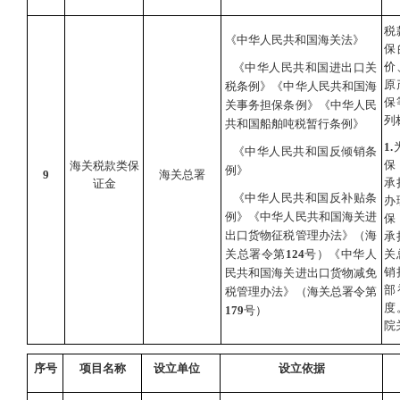
税
《中华人民共和国海关法》
保
价
《中华人民共和国进出口关
原
税条例》《中华人民共和国海
保
关事务担保条例》《中华人民
列
共和国船舶吨税暂行条例》
1.
《中华人民共和国反倾销条
保
海关税款
类
保
例》
9
海关总署
承
证金
《中华人民共和国反补贴条
办
例》《中华人民共和国海关进
保
出口货物征税管理办法》（海
承
关总署令第
124
号）《中华人
关
销
民共和国海关进出口货物减免
部
税管理办法》（海关总署令第
度
179
号）
院
序号
项目名称
设立单位
设立依据