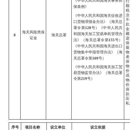
《中华人民共和国海关事务担
行
额
保条例》
税
业
《中华人民共和国海关征收进
不
口货物滞报金办法》（海关总
款
署令第
128
号）《中华人民共
金
海关风险类保
藏
和国海关加工贸易单耗管理办
8
海关总署
证金
迹
法》（海关总署令第
155
号）
保
《中华人民共和国海关进出口
最
货物集中申报管理办法》（海
物
者
关总署令第
169
号）
保
物
《中华人民共和国海关加工贸
价
易货物监管办法》（海关总署
或
令第
219
号）
物
价
保
款
应
私
序号
项目名称
设立单位
设立依据