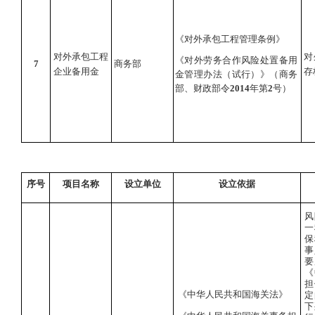
《对外承包工程管理条例》
对外承包工程
对
《对外劳务合作风险处置备用
7
商务部
企业备用金
存
金管理办法（试行）》（商务
部、财政部令
2014
年第
2
号）
序号
项目名称
设立单位
设立依据
风
一
保
事
要
《
担
《中华人民共和国海关法》
定
下