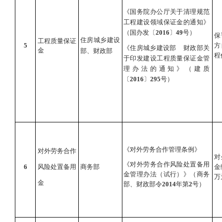
《国务院办公厅关于清理规范
工程建设领域保证金的通知》
（国办发〔
2016
〕
49
号）
保
住房城乡建设
工程质量保证
5
方
《住房城乡建设部
财政部关
金
部、财政部
程
于印发建设工程质量保证金管
理办法的通知》（建质
〔
2016
〕
295
号）
《对外劳务合作管理条例》
对外劳务合作
对
《对外劳务合作风险处置备用
6
风险处置备用
商务部
金
金管理办法（试行）》（商务
万
金
部、财政部令
2014
年第
2
号）