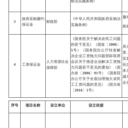
标法实施条例》
履
政府采购履约
《中华人民共和国政府采购法
3
财政部
保证金
实施条例》
政
《国务院关于解决农民工问题
的若干意见》（国发〔
2006
〕
具
5
号）《国务院办公厅转发解
章
决企业工资拖欠问题部际联席
实
人力资源社会
会议关于推进企业解决工资拖
4
工资保证金
化
欠问题若干意见的通知》（国
保障部
未
办发〔
2006
〕
91
号）《国务院
减
办公厅关于全面治理拖欠农民
企
工工资问题的意见》（国办发
〔
2016
〕
1
号）
序号
项目名称
设立单位
设立依据