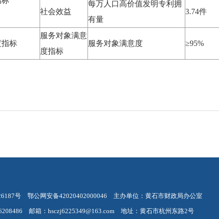
指标
每万人口高价值发明专利拥
社会效益
3.74件
有量
服务对象满意
度指标
服务对象满意度
≥95%
度指标
26187号
鄂公网安备42020402000046
主办单位：黄石市财政局办公室
08486 邮箱：hsczj6225349@163.com 地址：黄石市杭州东路2号