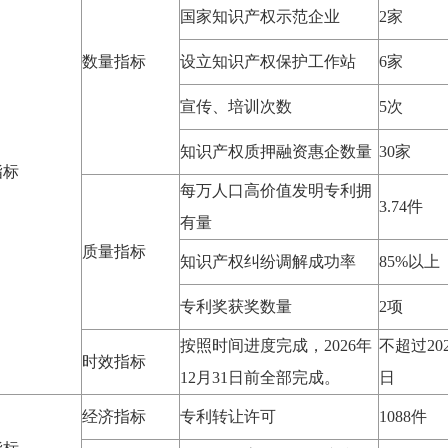
国家知识产权示范企业
2家
数量指标
设立知识产权保护工作站
6家
宣传、培训次数
5次
知识产权质押融资惠企数量
30家
指标
每万人口高价值发明专利拥
3.74件
有量
质量指标
知识产权纠纷调解成功率
85%以上
专利奖获奖数量
2项
按照时间进度完成，2026年
不超过202
时效指标
12月31日前全部完成。
日
经济指标
专利转让许可
1088件