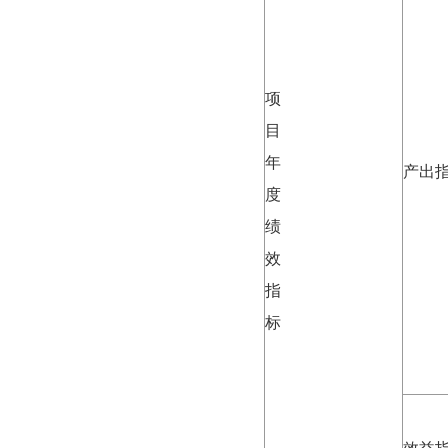
项
目
年
产出
度
绩
效
指
标