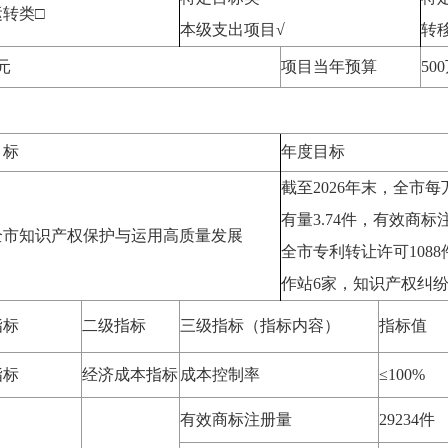
转类□
本级支出项目√
转
元
项目当年预算
50
目标
年度目标
截至2026年末，全市
有量3.74件，有效商标注
全市知识产权保护与运用高质量发展
全市专利转让许可108
作站6家，知识产权纠纷
指标
二级指标
三级指标（指标内容）
指标值
指标
经济成本指标
成本控制率
≤100%
有效商标注册量
29234件