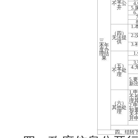
不予公
4
开
5
6
1
（四）
2
无法提
三、
供
3
本年
度办
1
理结
果
3
（五）
4
不予处
理
5
新
1
不
理
（六）
2
其他处
知
理
关
开
四、结转