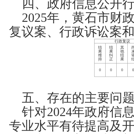
四、政府信息公开
2025年，黄石市
复议案、行政诉讼案
行政复议
结
结
其
果
果
他
维
纠
结
持
正
果
0
0
0
五、存在的主要问
针对2024年政府
专业水平有待提高及