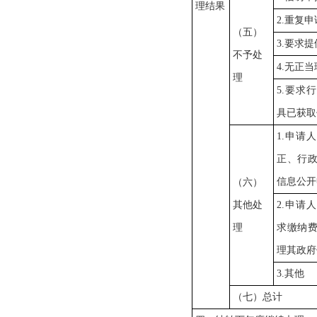
理结果
2.重复申
（五）
3.要求
不予处
4.无正
理
5.要求
具已获取
1.申请
正、行
信息公开
（六）
其他处
2.申请
理
求缴纳
理其政府
3.其他
（七）总计