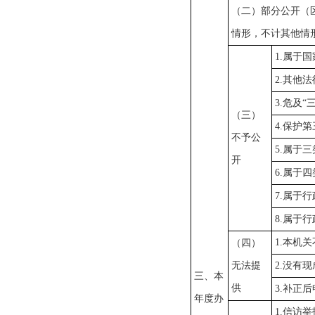
（二）部分公开（
情形，不计其他情
1.属于
2.其他
3.危及“
（三）
4.保护
不予公
5.属于
开
6.属于
7.属于
8.属于
1.本机
（四）
无法提
2.没有
三、本
供
3.补正
年度办
1.信访